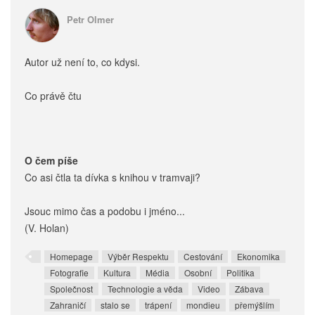
Petr Olmer
Autor už není to, co kdysi.
Co právě čtu
O čem píše
Co asi čtla ta dívka s knihou v tramvaji?
Jsouc mimo čas a podobu i jméno...
(V. Holan)
Homepage
Výběr Respektu
Cestování
Ekonomika
Fotografie
Kultura
Média
Osobní
Politika
Společnost
Technologie a věda
Video
Zábava
Zahraničí
stalo se
trápení
mondieu
přemýšlím