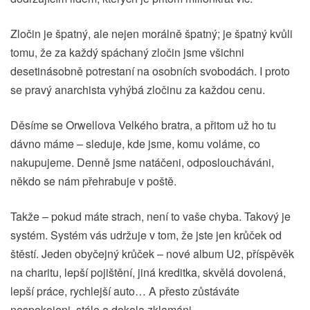
Zločin je špatný, ale nejen morálně špatný; je špatný kvůli
tomu, že za každý spáchaný zločin jsme všichni
desetinásobně potrestaní na osobních svobodách. I proto
se pravý anarchista vyhýbá zločinu za každou cenu.
Děsíme se Orwellova Velkého bratra, a přitom už ho tu
dávno máme – sleduje, kde jsme, komu voláme, co
nakupujeme. Denně jsme natáčeni, odposloucháváni,
někdo se nám přehrabuje v poště.
Takže – pokud máte strach, není to vaše chyba. Takový je
systém. Systém vás udržuje v tom, že jste jen krůček od
štěstí. Jeden obyčejný krůček – nové album U2, příspěvěk
na charitu, lepší pojištění, jiná kreditka, skvělá dovolená,
lepší práce, rychlejší auto… A přesto zůstáváte
nespokojeni, stále a dokola zklamáni.