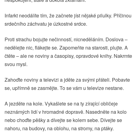
Infarkt neodálíte tím, že začnete jíst nějaké pilulky. Příčinou
srdečního záchvatu je úzkostné srdce.
Proti strachu bojujte nečinností, nicneděláním. Doslova –
nedělejte nic, flákejte se. Zapomeňte na starosti, plujte. A
čtěte – ale ne noviny a časopisy, opravdové knihy. Nakrmte
svou mysl.
Zahoďte noviny a televizi a jděte za svými přáteli. Pobavte
se, upřímně se zasmějte. To se vám u televize nestane.
A jezděte na kole. Vykašlete se na ty zírající obličeje
neznámých lidí v hromadné dopravě. Nasedněte na kolo
nebo choďte pěšky a dívejte se kolem sebe. Dívejte se
nahoru, na budovy, na oblohu, na stromy, na ptáky.