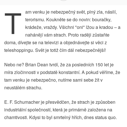
T
am venku je nebezpečný svět, plný zla, násilí,
terorismu. Koukněte se do novin: bouračky,
krádeže, vraždy. Všichni "oni" lžou a kradou – a
nahánějí vám strach. Proto raději zůstaňte
doma, dívejte se na televizi a objednávejte si věci z
teleshoppingu. Svět je totiž čím dál nebezpečnější!
Nebo ne? Brian Dean tvrdí, že za posledních 150 let je
míra zločinnosti v podstatě konstantní. A pokud věříme, že
tam venku je nebezpečno, nutíme sami sebe žít v
neustálém strachu.
E. F. Schumacher je přesvědčen, že strach je způsoben
industriální společností, která je primárně založena na
chamtivosti. Kdysi to byl smrtelný hřích, dnes status quo.