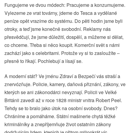
Fungujeme ve dvou módech: Pracujeme a konzumujeme.
Vylezeme ze vrat továrny, jdeme do Tesca a vydělané
peníze opět vrazíme do systému. Do pěti hodin jsme byli
otroky, a teď jsme konečně svobodní. Reklamy nás
přesvědčují, že jsme důležití, dospělí, a můžeme si dělat,
co chceme. Třeba si něco koupit. Komerční svět s námi
zachází jako s celebritami. Protože vy si to zasloužíte –
přesně to říkají. Pochlebují a lísají se.
A moderní stát? Ve jménu Zdraví a Bezpečí vás straší a
znervózňuje. Policie, kamery, daňová přiznání, zákony, ve
kterých se ani zákonodárci nevyznají. Policii ve Velké
Británii zavedl až v roce 1828 ministr vnitra Robert Peel.
Tehdy se to bralo jako útok na osobní svobody. Dnes?
Chráníme a pomáháme. Státní mašinerie chytá těžké
kriminálníky a znepříjemňuje život ostatním zákony
dodržujícím lidem, kterých je přitom milionkrát víc.