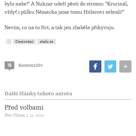
bylo naše!" A Nukzar udeří pěstí do stromu: "Krucinál,
vždyť i půlku Německa jsme tomu Hitlerovi sebrali!"
Nevím, co na to říct, a tak jen zbaběle přikyvuju.
Cestování
stalo se
+
19
Komentáře
Další články tohoto autora
Před volbami
Petr Olmer, 1. 11. 2010