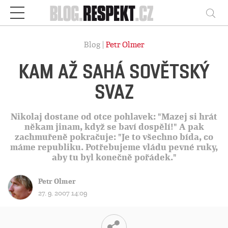
Respekt
Vy
Blog |
Petr Olmer
KAM AŽ SAHÁ SOVĚTSKÝ
SVAZ
Nikolaj dostane od otce pohlavek: "Mazej si hrát
někam jinam, když se baví dospělí!" A pak
zachmuřeně pokračuje: "Je to všechno bída, co
máme republiku. Potřebujeme vládu pevné ruky,
aby tu byl konečně pořádek."
Petr Olmer
27. 9. 2007 14:09