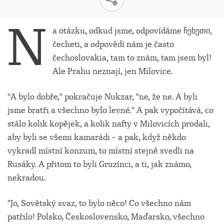
N
a otázku, odkud jsme, odpovídáme ჩეხეთი,
čecheti, a odpovědí nám je často
čechoslovakia, tam to znám, tam jsem byl!
Ale Prahu neznají, jen Milovice.
"A bylo dobře," pokračuje Nukzar, "ne, že ne. A byli
jsme bratři a všechno bylo levné." A pak vypočítává, co
stálo kolik kopějek, a kolik nafty v Milovicích prodali,
aby byli se všemi kamarádi – a pak, když někdo
vykradl místní konzum, to místní stejně svedli na
Rusáky. A přitom to byli Gruzínci, a ti, jak známo,
nekradou.
"Jo, Sovětský svaz, to bylo něco! Co všechno nám
patřilo! Polsko, Československo, Maďarsko, všechno