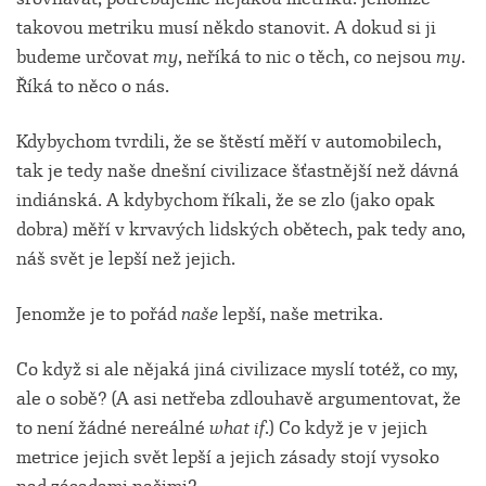
takovou metriku musí někdo stanovit. A dokud si ji
budeme určovat
my
, neříká to nic o těch, co nejsou
my
.
Říká to něco o nás.
Kdybychom tvrdili, že se štěstí měří v automobilech,
tak je tedy naše dnešní civilizace šťastnější než dávná
indiánská. A kdybychom říkali, že se zlo (jako opak
dobra) měří v krvavých lidských obětech, pak tedy ano,
náš svět je lepší než jejich.
Jenomže je to pořád
naše
lepší, naše metrika.
Co když si ale nějaká jiná civilizace myslí totéž, co my,
ale o sobě? (A asi netřeba zdlouhavě argumentovat, že
to není žádné nereálné
what if
.) Co když je v jejich
metrice jejich svět lepší a jejich zásady stojí vysoko