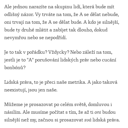
Ale jednou narazíte na skupinu lidí, která bude mít
odlišný názor. Vy trváte na tom, že A se dělat nebude,
oni trvají na tom, že A se dělat bude. A kdo je silnější,
bude ty druhé mlátit a zabíjet tak dlouho, dokud
nevymřou nebo se nepodřídí.
Je to tak v pořádku? Vždycky? Nebo záleží na tom,
jestli je to "A" porušování lidských práv nebo cucání
bonbónů?
Lidská práva, to je přeci naše metrika. A jako taková
neexistují, jsou jen naše.
Můžeme je prosazovat po celém světě, domluvou i
násilím. Ale musíme počítat s tím, že až ti
oni
budou
silnější než my, začnou si prosazovat
svá
lidská práva.