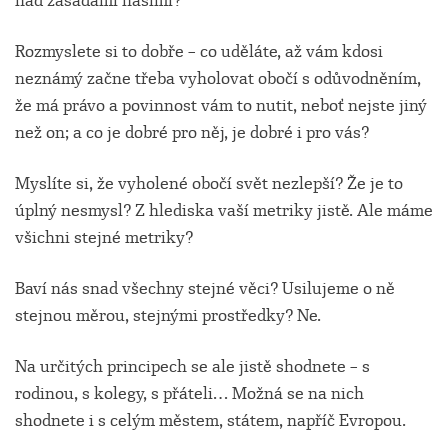
nad zásadami našimi?
Rozmyslete si to dobře – co uděláte, až vám kdosi
neznámý začne třeba vyholovat obočí s odůvodněním,
že má právo a povinnost vám to nutit, neboť nejste jiný
než on; a co je dobré pro něj, je dobré i pro vás?
Myslíte si, že vyholené obočí svět nezlepší? Že je to
úplný nesmysl? Z hlediska vaší metriky jistě. Ale máme
všichni stejné metriky?
Baví nás snad všechny stejné věci? Usilujeme o ně
stejnou měrou, stejnými prostředky? Ne.
Na určitých principech se ale jistě shodnete – s
rodinou, s kolegy, s přáteli… Možná se na nich
shodnete i s celým městem, státem, napříč Evropou.