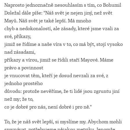
Naprosto jednoznačně nesouhlasím s tím, co Bohumil
Doležal dále píše: "Náš svět je nejen jiný, než svět
Mayů. Náš svět je také lepší. Má mnoho
chyb a nedokonalostí, ale zásady, které jsme vzali za
své, příkazy,
jimiž se řídíme a naše víra v to, co má být, stojí vysoko
nad zásadami,
příkazy a vírou, jimiž se řídili staří Mayové. Máme
právo a povinnost
je vnucovat těm, kteří je dosud nevzali za své, z
jednoho prostého
důvodu: protože nevěříme, že ti lidé jsou zgruntu jiní
než my; že to,
co je dobré pro nás, není dobré i pro ně."
To, že je náš svět lepší, si myslíme my. Abychom mohli
srovnávat, potřebujeme nějakou metriku. Jenomže