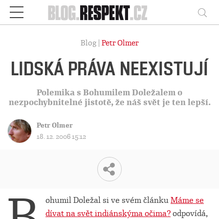
Respekt
Vy
Blog |
Petr Olmer
LIDSKÁ PRÁVA NEEXISTUJÍ
Polemika s Bohumilem Doležalem o
nezpochybnitelné jistotě, že náš svět je ten lepší.
Petr Olmer
18. 12. 2006 15:12
B
ohumil Doležal si ve svém článku
Máme se
dívat na svět indiánskýma očima?
odpovídá,