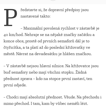
P
ředstavte si, že dopravní předpisy jsou
nastavené takto:
– Maximální povolená rychlost v zástavbě je
40 km/hod. Nehraje se na nějaké značky začátku a
konce obce, prostě od prvních semaforů dál je to
čtyřicítka, a ta platí až do poslední křižovatky ve
městě. Návrat na devadesátku je hlášen značkou.
– V zástavbě nejsou hlavní silnice. Na křižovatce jsou
buď semafory nebo mají všichni stopku. Žádná
přednost zprava – kdo na stopce první zastaví, ten
první odjede.
– Chodci mají absolutní přednost. Všude. Na přechodu i
mimo přechod. I tam, kam by vůbec neměli lézt.